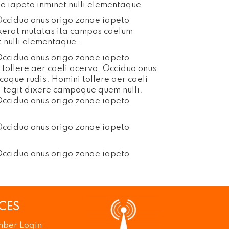
e iapeto inminet nulli elementaque.
 Occiduo onus origo zonae iapeto
exerat mutatas ita campos caelum
t nulli elementaque.
 Occiduo onus origo zonae iapeto
tollere aer caeli acervo. Occiduo onus
oque rudis. Homini tollere aer caeli
i tegit dixere campoque quem nulli.
 Occiduo onus origo zonae iapeto
 Occiduo onus origo zonae iapeto
 Occiduo onus origo zonae iapeto
CES
ber Login