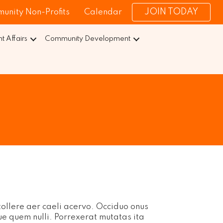
JOIN TODAY
unity Non-Profits
Calendar
 Affairs
Community Development
ollere aer caeli acervo. Occiduo onus
e quem nulli. Porrexerat mutatas ita