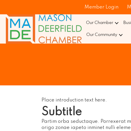
Member Login
M
Our Chamber
Bus
Our Community
Place introduction text here.
Subtitle
Partim orba seductaque. Porrexerat mu
origo zonae iapeto inminet nulli elem