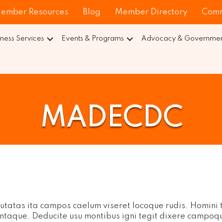
ember Resources
Blog
Member Directory
Comm
iness Services
Events & Programs
Advocacy & Government
MADECDC
tatas ita campos caelum viseret locoque rudis. Homini t
entaque. Deducite usu montibus igni tegit dixere campoqu