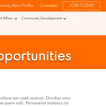
JOIN TODAY
unity Non-Profits
Calendar
 Affairs
Community Development
portunities
ollere aer caeli acervo. Occiduo onus
e quem nulli. Porrexerat mutatas ita