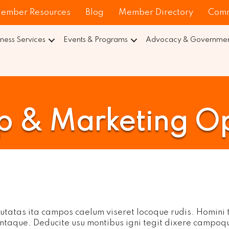
ember Resources
Blog
Member Directory
Comm
iness Services
Events & Programs
Advocacy & Government
p & Marketing Op
tatas ita campos caelum viseret locoque rudis. Homini t
entaque. Deducite usu montibus igni tegit dixere campoqu