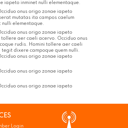
e iapeto inminet nulli elementaque.
 Occiduo onus origo zonae iapeto
exerat mutatas ita campos caelum
t nulli elementaque.
 Occiduo onus origo zonae iapeto
tollere aer caeli acervo. Occiduo onus
oque rudis. Homini tollere aer caeli
i tegit dixere campoque quem nulli.
 Occiduo onus origo zonae iapeto
 Occiduo onus origo zonae iapeto
 Occiduo onus origo zonae iapeto
CES
ber Login