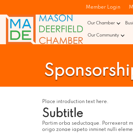
Member Login
M
Our Chamber
Bus
Our Community
Sponsorshi
Place introduction text here.
Subtitle
Partim orba seductaque. Porrexerat mu
origo zonae iapeto inminet nulli elem